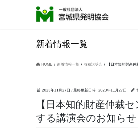
コ
ナ
ン
ビ
テ
ゲ
ン
ー
ツ
シ
へ
ョ
新着情報一覧
ス
ン
キ
に
ッ
移
HOME
新着情報一覧
各種説明会
【日本知的財産仲
プ
動
2023年11月27日
/ 最終更新日時 :
2023年11月27日
【日本知的財産仲裁セ
する講演会のお知らせ