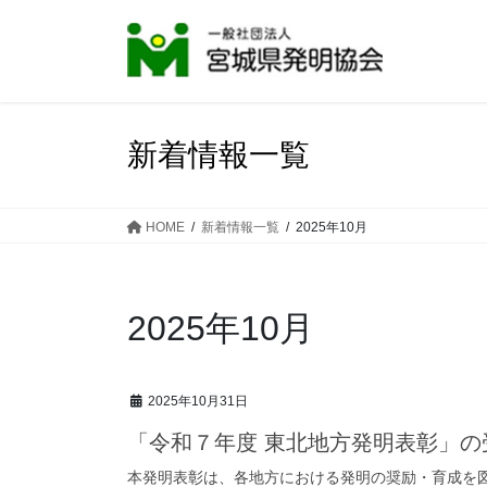
コ
ナ
ン
ビ
テ
ゲ
ン
ー
ツ
シ
へ
ョ
新着情報一覧
ス
ン
キ
に
ッ
移
HOME
新着情報一覧
2025年10月
プ
動
2025年10月
2025年10月31日
「令和７年度 東北地方発明表彰」の
本発明表彰は、各地方における発明の奨励・育成を