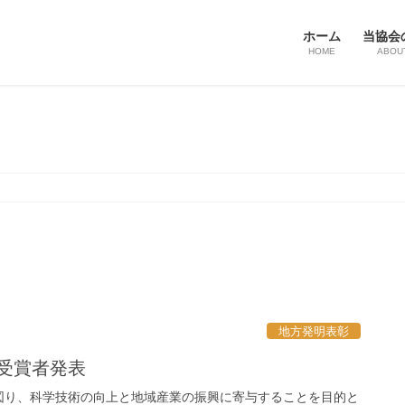
ホーム
当協会
HOME
ABOU
地方発明表彰
受賞者発表
図り、科学技術の向上と地域産業の振興に寄与することを目的と