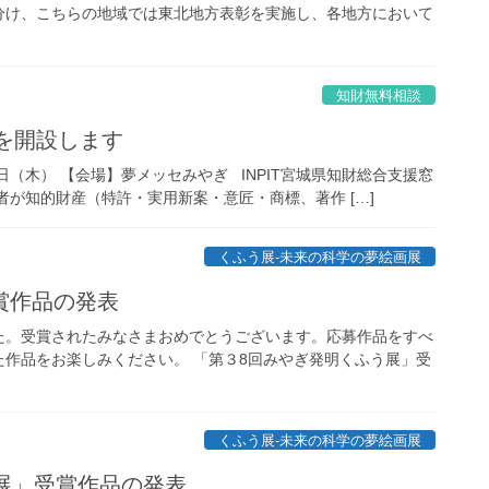
分け、こちらの地域では東北地方表彰を実施し、各地方において
知財無料相談
口を開設します
（木） 【会場】夢メッセみやぎ INPIT宮城県知財総合支援窓
が知的財産（特許・実用新案・意匠・商標、著作 […]
くふう展-未来の科学の夢絵画展
賞作品の発表
た。受賞されたみなさまおめでとうございます。応募作品をすべ
作品をお楽しみください。 「第３8回みやぎ発明くふう展」受
くふう展-未来の科学の夢絵画展
展」受賞作品の発表