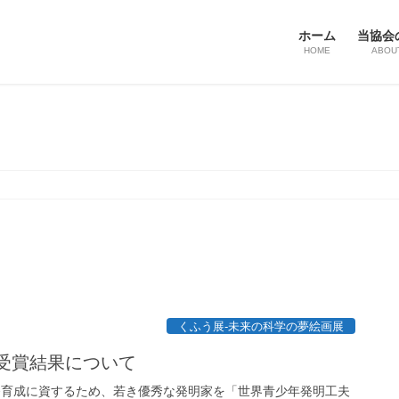
ホーム
当協会
HOME
ABOU
くふう展-未来の科学の夢絵画展
）受賞結果について
発育成に資するため、若き優秀な発明家を「世界青少年発明工夫