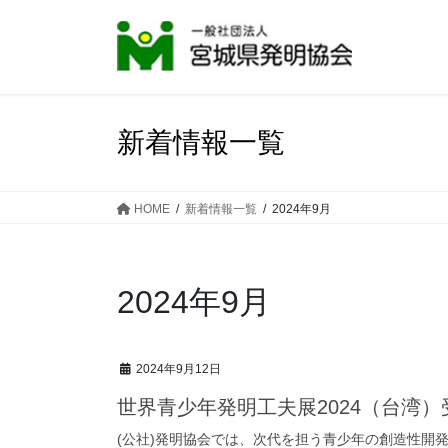
コ
ナ
ン
ビ
テ
ゲ
ン
ー
ツ
シ
へ
ョ
新着情報一覧
ス
ン
キ
に
ッ
移
HOME
新着情報一覧
2024年9月
プ
動
2024年9月
2024年9月12日
世界青少年発明工夫展2024（台湾
(公社)発明協会では、次代を担う青少年の創造性開