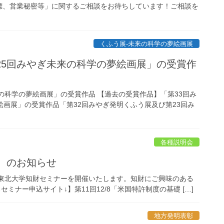
標、営業秘密等」に関するご相談をお待ちしています！ご相談を
くふう展-未来の科学の夢絵画展
25回みやぎ未来の科学の夢絵画展」の受賞作
の科学の夢絵画展」の受賞作品 【過去の受賞作品】「第33回み
絵画展」の受賞作品「第32回みやぎ発明くふう展及び第23回み
各種説明会
回）のお知らせ
3回の東北大学知財セミナーを開催いたします。知財にご興味のある
ミナー申込サイト↓】第11回12/8「米国特許制度の基礎 […]
地方発明表彰