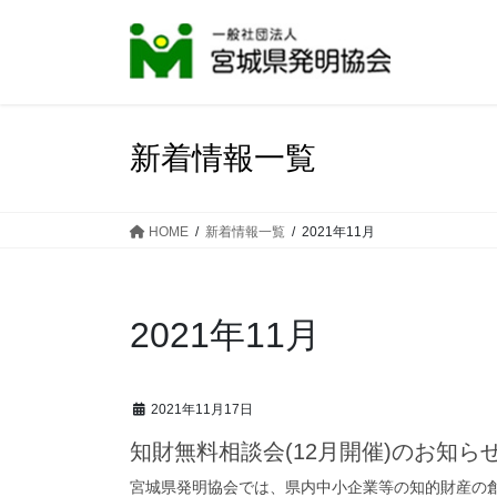
コ
ナ
ン
ビ
テ
ゲ
ン
ー
ツ
シ
へ
ョ
新着情報一覧
ス
ン
キ
に
ッ
移
HOME
新着情報一覧
2021年11月
プ
動
2021年11月
2021年11月17日
知財無料相談会(12月開催)のお知ら
宮城県発明協会では、県内中小企業等の知的財産の