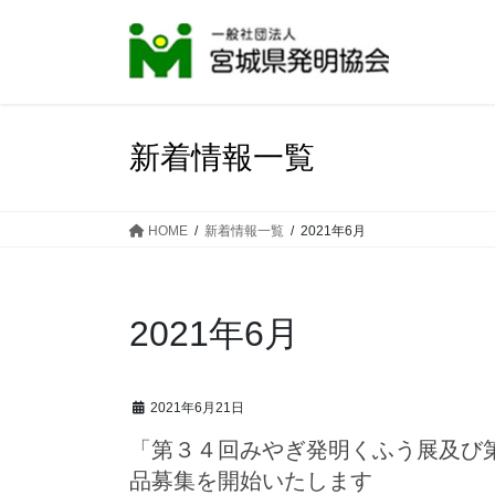
コ
ナ
ン
ビ
テ
ゲ
ン
ー
ツ
シ
へ
ョ
新着情報一覧
ス
ン
キ
に
ッ
移
HOME
新着情報一覧
2021年6月
プ
動
2021年6月
2021年6月21日
「第３４回みやぎ発明くふう展及び
品募集を開始いたします