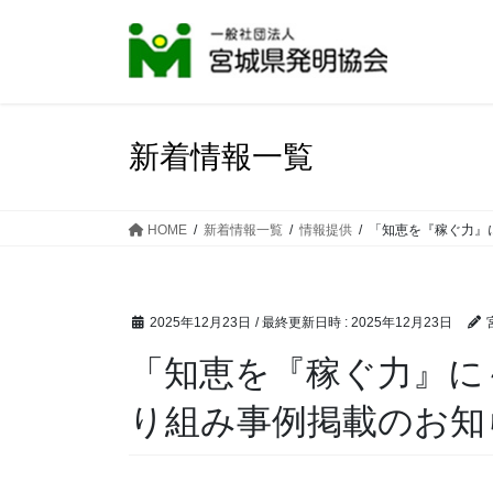
コ
ナ
ン
ビ
テ
ゲ
ン
ー
ツ
シ
へ
ョ
新着情報一覧
ス
ン
キ
に
ッ
移
HOME
新着情報一覧
情報提供
「知恵を『稼ぐ力』
プ
動
2025年12月23日
/ 最終更新日時 :
2025年12月23日
「知恵を『稼ぐ力』に
り組み事例掲載のお知